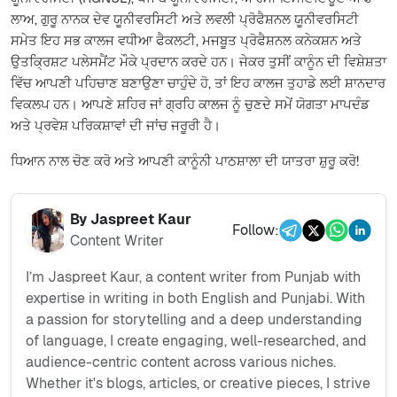
ਲਾਅ, ਗੁਰੂ ਨਾਨਕ ਦੇਵ ਯੂਨੀਵਰਸਿਟੀ ਅਤੇ ਲਵਲੀ ਪ੍ਰੋਫੈਸ਼ਨਲ ਯੂਨੀਵਰਸਿਟੀ
ਸਮੇਤ ਇਹ ਸਭ ਕਾਲਜ ਵਧੀਆ ਫੈਕਲਟੀ, ਮਜਬੂਤ ਪ੍ਰੋਫੈਸ਼ਨਲ ਕਨੇਕਸ਼ਨ ਅਤੇ
ਉਤਕ੍ਰਿਸ਼ਟ ਪਲੇਸਮੈਂਟ ਮੌਕੇ ਪ੍ਰਦਾਨ ਕਰਦੇ ਹਨ। ਜੇਕਰ ਤੁਸੀਂ ਕਾਨੂੰਨ ਦੀ ਵਿਸ਼ੇਸ਼ਤਾ
ਵਿੱਚ ਆਪਣੀ ਪਹਿਚਾਣ ਬਣਾਉਣਾ ਚਾਹੁੰਦੇ ਹੋ, ਤਾਂ ਇਹ ਕਾਲਜ ਤੁਹਾਡੇ ਲਈ ਸ਼ਾਨਦਾਰ
ਵਿਕਲਪ ਹਨ। ਆਪਣੇ ਸ਼ਹਿਰ ਜਾਂ ਗ੍ਰਹਿ ਕਾਲਜ ਨੂੰ ਚੁਣਦੇ ਸਮੇਂ ਯੋਗਤਾ ਮਾਪਦੰਡ
ਅਤੇ ਪ੍ਰਵੇਸ਼ ਪਰਿਕਸ਼ਾਵਾਂ ਦੀ ਜਾਂਚ ਜਰੂਰੀ ਹੈ।
ਧਿਆਨ ਨਾਲ ਚੋਣ ਕਰੋ ਅਤੇ ਆਪਣੀ ਕਾਨੂੰਨੀ ਪਾਠਸ਼ਾਲਾ ਦੀ ਯਾਤਰਾ ਸ਼ੁਰੂ ਕਰੋ!
By
Jaspreet Kaur
Follow:
Content Writer
I’m Jaspreet Kaur, a content writer from Punjab with
expertise in writing in both English and Punjabi. With
a passion for storytelling and a deep understanding
of language, I create engaging, well-researched, and
audience-centric content across various niches.
Whether it's blogs, articles, or creative pieces, I strive